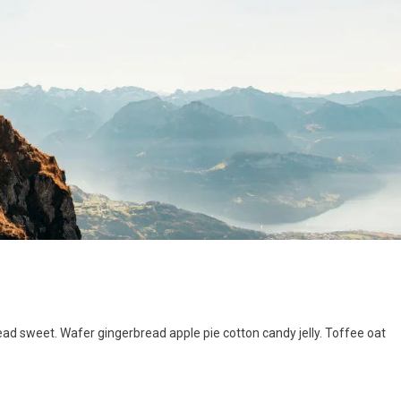
rts
d sweet. Wafer gingerbread apple pie cotton candy jelly. Toffee oat
efits
lthy
e