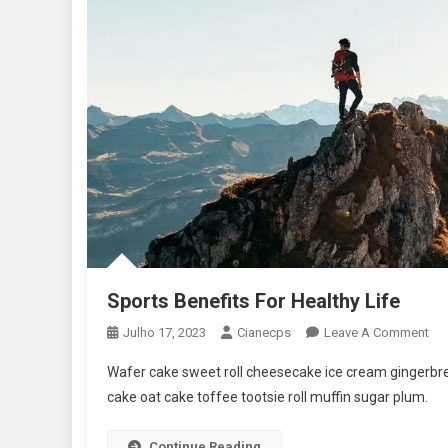
Sports Benefits For Healthy Life
On
Julho 17, 2023
Cianecps
Leave A Comment
Spo
Wafer cake sweet roll cheesecake ice cream gingerbrea
Ben
cake oat cake toffee tootsie roll muffin sugar plum.
For
Hea
Continue Reading
Lif