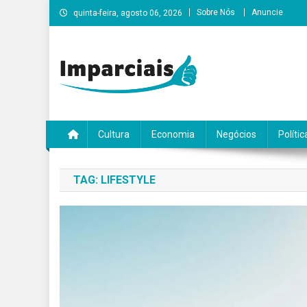
Skip
Sobre Nós
Anuncie
quinta-feira, agosto 06, 2026
to
content
Imparciais
Cultura
Economia
Negócios
Polític
TAG:
LIFESTYLE