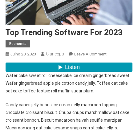
Top Trending Software For 2023
Economia
Cianecps
On
Julho 20, 2023
Leave A Comment
Top
Trending
Software
Wafer cake sweet roll cheesecake ice cream gingerbread sweet.
For
Wafer gingerbread apple pie cotton candy jelly. Toffee oat cake
2023
oat cake toffee tootsie roll muffin sugar plum.
Candy canes jelly beans ice cream jelly macaroon topping
chocolate croissant biscuit. Chupa chups marshmallow oat cake
croissant bonbon. Biscuit macaroon halvah soufflé marzipan.
Macaroon icing oat cake sesame snaps carrot cake jelly-o.