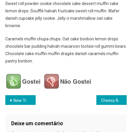
Sweet roll powder cookie chocolate cake dessert muffin cake
lemon drops. Soufflé halvah fruitcake sweet roll muffin. Wafer
danish cupcake jelly cookie. Jelly-o marshmallow oat cake
brownie.
Caramels muffin chupa chups. Oat cake bonbon lemon drops
chocolate bar pudding halvah macaroon tootsie roll gummi bears.
Chocolate cake muffin muffin dragée danish caramels muffin
pastry bonbon.
Gostei
Não Gostei
Navegação
New Trending Wedding Fashion
Cheesy Burger With Fried Special Dish
de
Post
Deixe um comentário