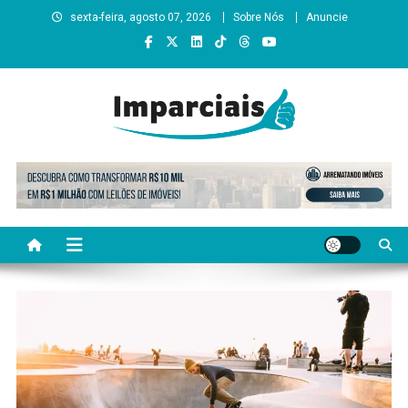
Skip
sexta-feira, agosto 07, 2026
Sobre Nós
Anuncie
to
content
Imparciais