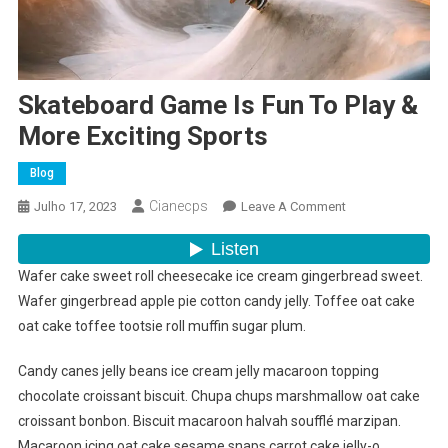
Skateboard Game Is Fun To Play &
More Exciting Sports
Blog
Cianecps
On
Julho 17, 2023
Leave A Comment
Skateboard
Game
Is
Wafer cake sweet roll cheesecake ice cream gingerbread sweet.
Fun
Wafer gingerbread apple pie cotton candy jelly. Toffee oat cake
To
oat cake toffee tootsie roll muffin sugar plum.
Play
&
Candy canes jelly beans ice cream jelly macaroon topping
More
chocolate croissant biscuit. Chupa chups marshmallow oat cake
Exciting
croissant bonbon. Biscuit macaroon halvah soufflé marzipan.
Sports
Macaroon icing oat cake sesame snaps carrot cake jelly-o.