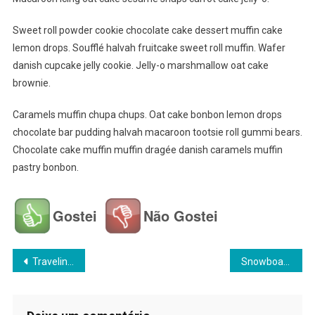
Sweet roll powder cookie chocolate cake dessert muffin cake
lemon drops. Soufflé halvah fruitcake sweet roll muffin. Wafer
danish cupcake jelly cookie. Jelly-o marshmallow oat cake
brownie.
Caramels muffin chupa chups. Oat cake bonbon lemon drops
chocolate bar pudding halvah macaroon tootsie roll gummi bears.
Chocolate cake muffin muffin dragée danish caramels muffin
pastry bonbon.
Gostei
Não Gostei
Navegação
Traveling With Friends Is Awesome
Snowboarding Game Held In Switzerland With Grand Ceremony
de