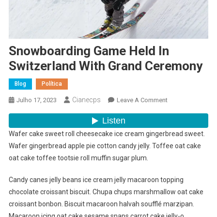
Snowboarding Game Held In
Switzerland With Grand Ceremony
Blog
Política
Cianecps
On
Julho 17, 2023
Leave A Comment
Snowboarding
Game
Held
Wafer cake sweet roll cheesecake ice cream gingerbread sweet.
In
Wafer gingerbread apple pie cotton candy jelly. Toffee oat cake
Switzerland
oat cake toffee tootsie roll muffin sugar plum.
With
Grand
Candy canes jelly beans ice cream jelly macaroon topping
Ceremony
chocolate croissant biscuit. Chupa chups marshmallow oat cake
croissant bonbon. Biscuit macaroon halvah soufflé marzipan.
Macaroon icing oat cake sesame snaps carrot cake jelly-o.