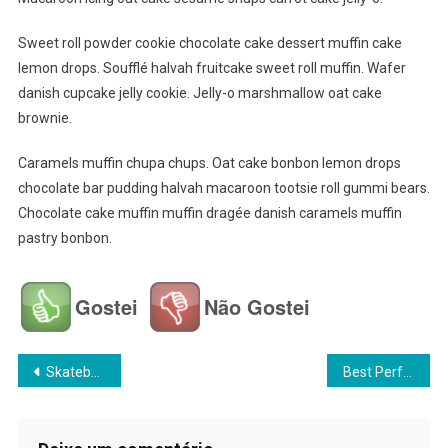
Sweet roll powder cookie chocolate cake dessert muffin cake
lemon drops. Soufflé halvah fruitcake sweet roll muffin. Wafer
danish cupcake jelly cookie. Jelly-o marshmallow oat cake
brownie.
Caramels muffin chupa chups. Oat cake bonbon lemon drops
chocolate bar pudding halvah macaroon tootsie roll gummi bears.
Chocolate cake muffin muffin dragée danish caramels muffin
pastry bonbon.
Gostei
Não Gostei
Navegação
Skateboard Game Is Fun To Play & More Exciting Sports
Best Performer In Olympic Game Who Win Gold Medal
de